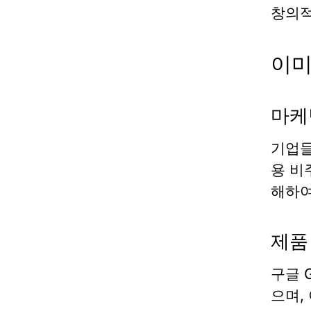
창의적
이미
마케
기업
용 비
해하여
제품
구글 G
으며,