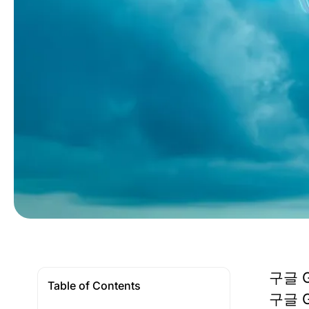
구글 G
Table of Contents
구글 G