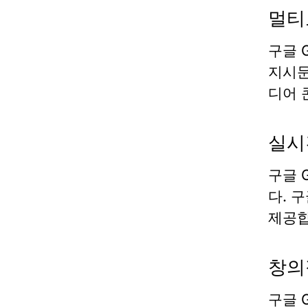
멀티
구글 G
지시문
디어 
실시
구글 G
다.
구
제공합
창의
구글 G