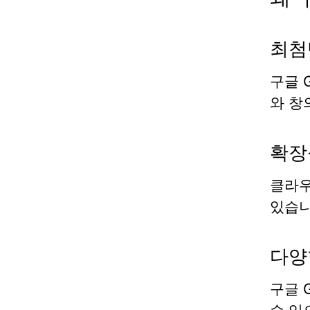
최첨
구글 G
와 창
확장
클라
있습니
다양
구글 G