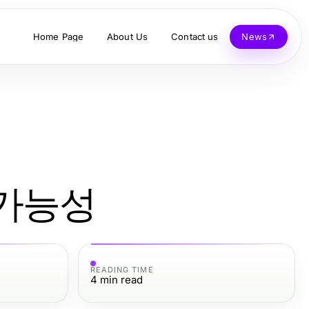
Home Page
About Us
Contact us
News
 가능성
READING TIME
4
min read