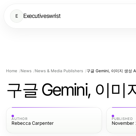
Executiveswrist
E
Home
News
News & Media Publishers
구글 Gemini, 이미지 생성
구글 Gemini, 이
AUTHOR
PUBLISHED
Rebecca Carpenter
November 