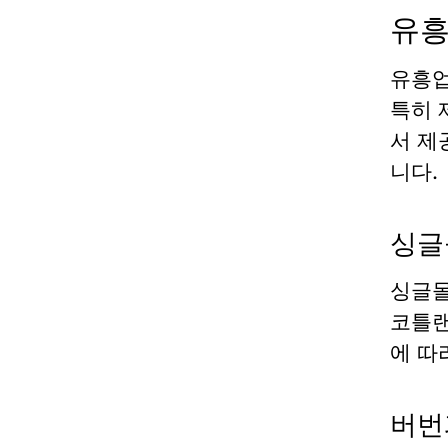
유흥
유흥업
특히 
서 제
니다.
싱글
싱글몰
코틀랜
에 따
버번