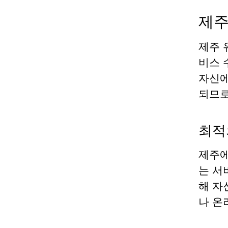
제주
제주 
비스 
자신에
되므로
최적
제주에
는 서
해 자
나 온