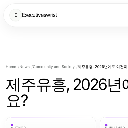
Executiveswrist
E
Home
News
Community and Society
제주유흥, 2026년에도 여전
제주유흥, 2026
요?
AUTHOR
PUBLISHED