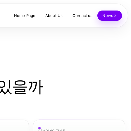
Home Page
About Us
Contact us
News
 있을까
READING TIME