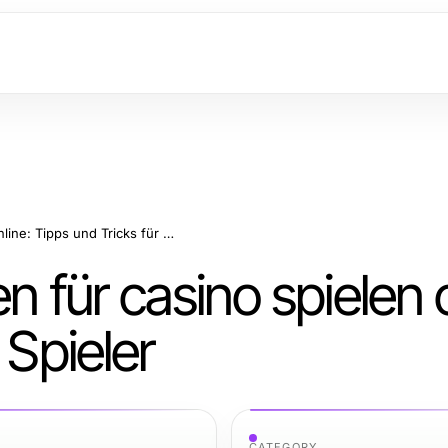
Die besten Strategien für casino spielen online: Tipps und Tricks für Spieler
n für casino spielen o
 Spieler
CATEGORY