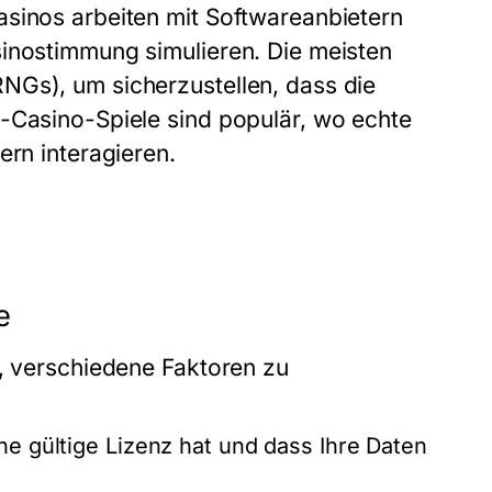
asinos arbeiten mit Softwareanbietern
sinostimmung simulieren. Die meisten
NGs), um sicherzustellen, dass die
e-Casino-Spiele sind populär, wo echte
ern interagieren.
e
g, verschiedene Faktoren zu
ne gültige Lizenz hat und dass Ihre Daten