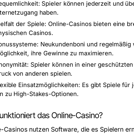
equemlichkeit:
Spieler können jederzeit und übe
nternetzugang haben.
elfalt der Spiele:
Online-Casinos bieten eine bre
hysischen Casinos.
onussysteme:
Neukundenboni und regelmäßig w
öglichkeit, ihre Gewinne zu maximieren.
nonymität:
Spieler können in einer geschützt
ruck von anderen spielen.
lexible Einsatzmöglichkeiten:
Es gibt Spiele für
in zu High-Stakes-Optionen.
unktioniert das Online-Casino?
e-Casinos nutzen Software, die es Spielern erm