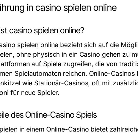
ührung in casino spielen online
st casino spielen online?
asino spielen online
bezieht sich auf die Mögli
ielen, ohne physisch in ein Casino gehen zu mü
attformen auf Spiele zugreifen, die von traditi
nen Spielautomaten reichen. Online-Casinos b
nkitzel wie Stationär-Casinos, oft mit zusätzl
ni für neue Spieler.
ile des Online-Casino Spiels
pielen in einem Online-Casino bietet zahlreich