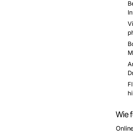
B
I
Vi
p
B
M
A
D
F
h
Wie f
Onlin