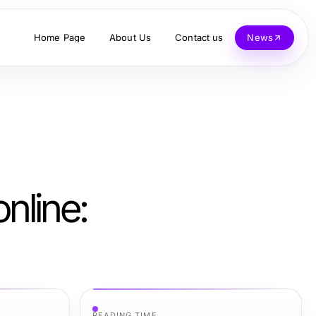
Home Page
About Us
Contact us
News
nline:
READING TIME