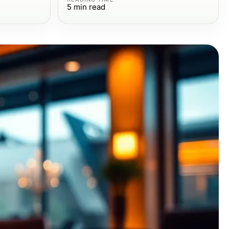
5
min read