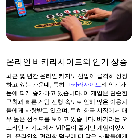
온라인 바카라사이트의 인기 상승
최근 몇 년간 온라인 카지노 산업이 급격히 성장
하고 있는 가운데, 특히
바카라사이트
의 인기가
눈에 띄게 증가하고 있습니다. 이 게임은 단순한
규칙과 빠른 게임 진행 속도로 인해 많은 이용자
들에게 사랑받고 있으며, 특히 한국 시장에서 매
우 높은 선호도를 보이고 있습니다. 바카라는 오
프라인 카지노에서 VIP들이 즐기던 게임이었지
만, 온라인의 편리함 덕분에 더 많은 사람들에게