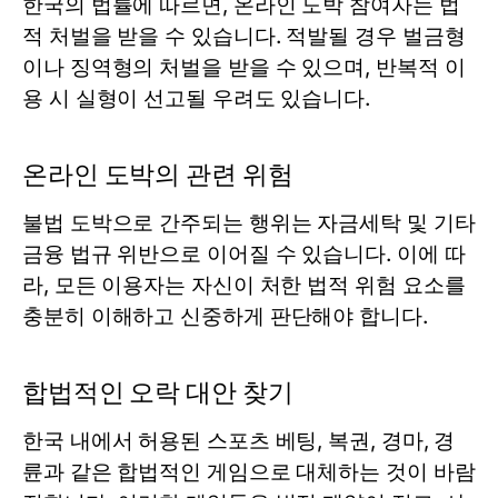
한국의 법률에 따르면, 온라인 도박 참여자는 법
적 처벌을 받을 수 있습니다. 적발될 경우 벌금형
이나 징역형의 처벌을 받을 수 있으며, 반복적 이
용 시 실형이 선고될 우려도 있습니다.
온라인 도박의 관련 위험
불법 도박으로 간주되는 행위는 자금세탁 및 기타
금융 법규 위반으로 이어질 수 있습니다. 이에 따
라, 모든 이용자는 자신이 처한 법적 위험 요소를
충분히 이해하고 신중하게 판단해야 합니다.
합법적인 오락 대안 찾기
한국 내에서 허용된 스포츠 베팅, 복권, 경마, 경
륜과 같은 합법적인 게임으로 대체하는 것이 바람