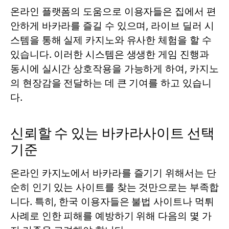
온라인 플랫폼의 도움으로 이용자들은 집에서 편
안하게 바카라를 즐길 수 있으며, 라이브 딜러 시
스템을 통해 실제 카지노와 유사한 체험을 할 수
있습니다. 이러한 시스템은 생생한 게임 진행과
동시에 실시간 상호작용을 가능하게 하여, 카지노
의 현장감을 전달하는 데 큰 기여를 하고 있습니
다.
신뢰할 수 있는 바카라사이트 선택
기준
온라인 카지노에서 바카라를 즐기기 위해서는 단
순히 인기 있는 사이트를 찾는 것만으로는 부족합
니다. 특히, 한국 이용자들은 불법 사이트나 먹튀
사례로 인한 피해를 예방하기 위해 다음의 몇 가