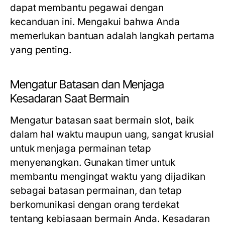
dapat membantu pegawai dengan
kecanduan ini. Mengakui bahwa Anda
memerlukan bantuan adalah langkah pertama
yang penting.
Mengatur Batasan dan Menjaga
Kesadaran Saat Bermain
Mengatur batasan saat bermain slot, baik
dalam hal waktu maupun uang, sangat krusial
untuk menjaga permainan tetap
menyenangkan. Gunakan timer untuk
membantu mengingat waktu yang dijadikan
sebagai batasan permainan, dan tetap
berkomunikasi dengan orang terdekat
tentang kebiasaan bermain Anda. Kesadaran