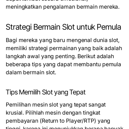
meningkatkan pengalaman bermain mereka.
Strategi Bermain Slot untuk Pemula
Bagi mereka yang baru mengenal dunia slot,
memiliki strategi permainan yang baik adalah
langkah awal yang penting. Berikut adalah
beberapa tips yang dapat membantu pemula
dalam bermain slot.
Tips Memilih Slot yang Tepat
Pemilihan mesin slot yang tepat sangat
krusial. Pilihlah mesin dengan tingkat
pembayaran (Return to Player/RTP) yang
tinggi, karena ini menunjukkan berapa banyak