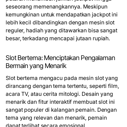
seseorang memenangkannya. Meskipun
kemungkinan untuk mendapatkan jackpot ini
lebih kecil dibandingkan dengan mesin slot
reguler, hadiah yang ditawarkan bisa sangat
besar, terkadang mencapai jutaan rupiah.
Slot Bertema: Menciptakan Pengalaman
Bermain yang Menarik
Slot bertema mengacu pada mesin slot yang
dirancang dengan tema tertentu, seperti film,
acara TV, atau cerita mitologi. Desain yang
menarik dan fitur interaktif membuat slot ini
sangat populer di kalangan pemain. Dengan
tema yang relevan dan menarik, pemain
dapat terlibat secara emosional,