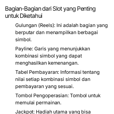
Bagian-Bagian dari Slot yang Penting
untuk Diketahui
Gulungan (Reels):
Ini adalah bagian yang
berputar dan menampilkan berbagai
simbol.
Payline:
Garis yang menunjukkan
kombinasi simbol yang dapat
menghasilkan kemenangan.
Tabel Pembayaran:
Informasi tentang
nilai setiap kombinasi simbol dan
pembayaran yang sesuai.
Tombol Pengoperasian:
Tombol untuk
memulai permainan.
Jackpot:
Hadiah utama yang bisa