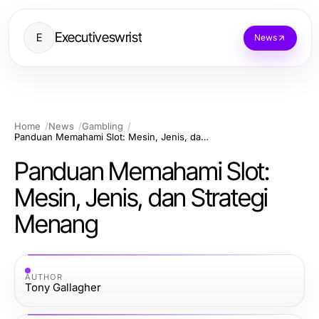
Executiveswrist
E
News
Home
News
Gambling
Panduan Memahami Slot: Mesin, Jenis, dan Strategi Menang
Panduan Memahami Slot:
Mesin, Jenis, dan Strategi
Menang
AUTHOR
Tony Gallagher