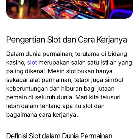
Pengertian Slot dan Cara Kerjanya
Dalam dunia permainan, terutama di bidang
kasino,
slot
merupakan salah satu istilah yang
paling dikenal. Mesin slot bukan hanya
sekadar alat permainan, tetapi juga simbol
keberuntungan dan hiburan bagi jutaan
pemain di seluruh dunia. Mari kita telusuri
lebih dalam tentang apa itu slot dan
bagaimana cara kerjanya.
Definisi Slot dalam Dunia Permainan