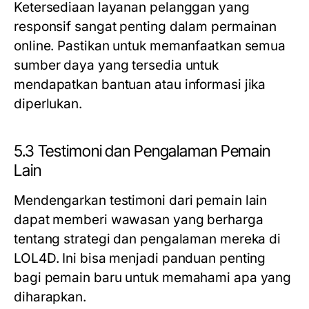
Ketersediaan layanan pelanggan yang
responsif sangat penting dalam permainan
online. Pastikan untuk memanfaatkan semua
sumber daya yang tersedia untuk
mendapatkan bantuan atau informasi jika
diperlukan.
5.3 Testimoni dan Pengalaman Pemain
Lain
Mendengarkan testimoni dari pemain lain
dapat memberi wawasan yang berharga
tentang strategi dan pengalaman mereka di
LOL4D. Ini bisa menjadi panduan penting
bagi pemain baru untuk memahami apa yang
diharapkan.