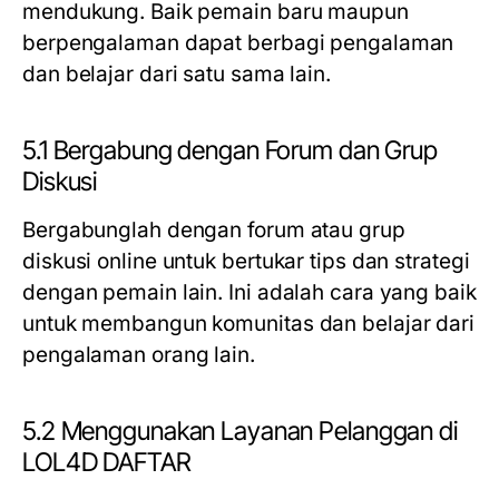
mendukung. Baik pemain baru maupun
berpengalaman dapat berbagi pengalaman
dan belajar dari satu sama lain.
5.1 Bergabung dengan Forum dan Grup
Diskusi
Bergabunglah dengan forum atau grup
diskusi online untuk bertukar tips dan strategi
dengan pemain lain. Ini adalah cara yang baik
untuk membangun komunitas dan belajar dari
pengalaman orang lain.
5.2 Menggunakan Layanan Pelanggan di
LOL4D DAFTAR