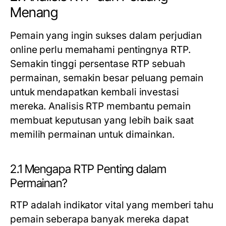
Menang
Pemain yang ingin sukses dalam perjudian
online perlu memahami pentingnya RTP.
Semakin tinggi persentase RTP sebuah
permainan, semakin besar peluang pemain
untuk mendapatkan kembali investasi
mereka. Analisis RTP membantu pemain
membuat keputusan yang lebih baik saat
memilih permainan untuk dimainkan.
2.1 Mengapa RTP Penting dalam
Permainan?
RTP adalah indikator vital yang memberi tahu
pemain seberapa banyak mereka dapat