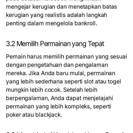
mengejar kerugian dan menetapkan batas
kerugian yang realistis adalah langkah
penting dalam mengelola bankroll.
3.2 Memilih Permainan yang Tepat
Pemain harus memilih permainan yang sesuai
dengan pengetahuan dan pengalaman
mereka. Jika Anda baru mulai, permainan
yang lebih sederhana seperti slot atau togel
mungkin lebih cocok. Setelah lebih
berpengalaman, Anda dapat menjelajahi
permainan yang lebih kompleks, seperti
poker atau blackjack.